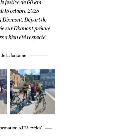
ie festive de 60 km
di 15 octobre 2025
 à Dixmont. Départ de
ivée sur Dixmont prévue
rs a bien été respecté.
de la fontaine
formation AJEA cyclos"