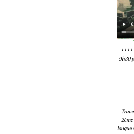
*****
9h30 p
Traver
2ème 
longue 