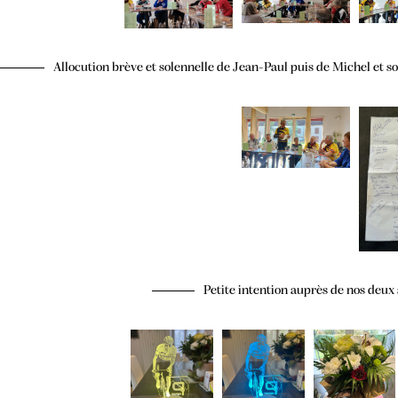
Allocution brève et solennelle de Jean-Paul puis de Michel et so
Petite intention auprès de nos deux 