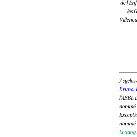
de l’En
les 
Villeneu
7 cyclos
Bruno, 
l’ABBE 
nommé
Exceptio
nommé
Leugny