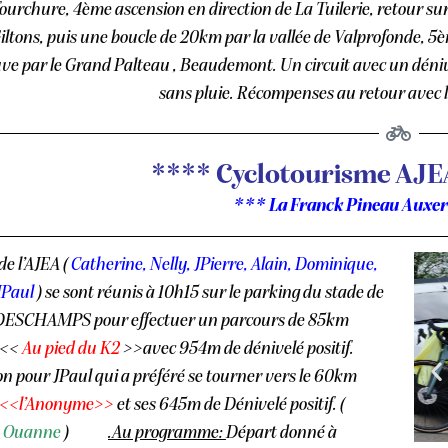
fourchure, 4ème ascension en direction de La Tuilerie, retour su
Giltons, puis une boucle de 20km par la vallée de Valprofonde, 5è
ve par le Grand Palteau , Beaudemont. Un circuit avec un dénive
sans pluie. Récompenses au retour avec l
**** Cyclotourisme AJE
*** La Franck Pineau Auxer
 de l’AJEA (
Catherine, Nelly, JPierre, Alain, Dominique,
JPaul
) se sont réunis à 10h15 sur le parking du stade de
DESCHAMPS pour effectuer un parcours de 85km
 <<
Au pied du K2
>>avec 954m de dénivelé positif.
n pour JPaul qui a préféré se tourner vers le 60km
<<l’Anonyme>>
et ses 645m de Dénivelé positif. (
, Ouanne
)
.
Au programme:
Départ donné à