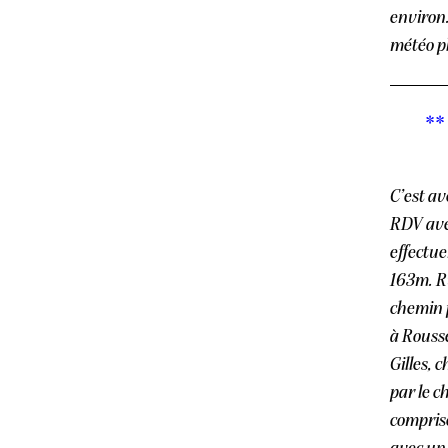
environ.
météo p
**
C’est a
RDV avec
effectue
163m. R
chemin 
à Rouss
Gilles, 
par le 
compris