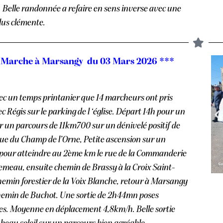
 Belle randonnée a refaire en sens inverse avec une
lus clémente.
 Marche à Marsangy du 03 Mars 2026 ***
vec un temps printanier que 14 marcheurs ont pris
 Régis sur le parking de l ‘église. Départ 14h pour un
r un parcours de 11km700 sur un dénivelé positif de
ue du Champ de l’Orne, Petite ascension sur un
pour atteindre au 2ème km le rue de la Commanderie
emeau, ensuite chemin de Brassy à la Croix Saint-
chemin forestier de la Voix Blanche, retour à Marsangy
chemin de Buchot. Une sortie de 2h44mn poses
es. Moyenne en déplacement 4,8km/h. Belle sortie