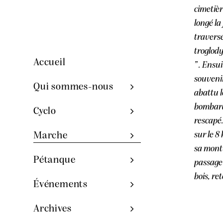
cimetièr
longé la
traversé
troglody
Accueil
” . Ensu
souvenir
Qui sommes-nous
abattu l
bombardi
Cyclo
rescapé.
sur le 8
Marche
sa montu
Pétanque
passage 
bois, re
Événements
Archives