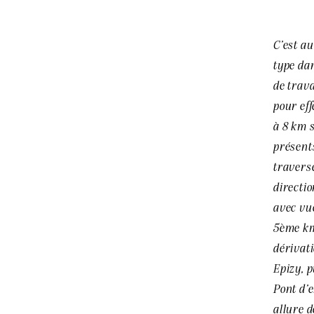
C’est a
type dan
de trav
pour eff
à 8 km 
présents
travers
directi
avec vue
5ème km,
dérivati
Epizy, p
Pont d’e
allure 