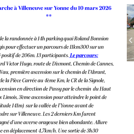
rche à Villeneuve sur Yonne du 10 mars 2026
**
de la randonnée à 14h parking quai Roland Bonnion
gis pour effectuer un parcours de 11km300 sur un
 positif de 206m. 13 participants.
Le parcours:
rd Victor Hugo, route de Dixmont, Chemin de Cannes,
 Vau, première ascension sur le chemin de l’Abrant,
e la Pièce Carrée au 4ème Km, le CR de la Signole,
cension en direction de Passy par le chemin du Haut
 Limois, 3ème ascension pour atteindre le point de
titude 141m) sur la vallée de l’Yonne avant de
ndre sur Villeneuve. Les 2 derniers Km furent
gné d’une averse orageuse bien abondante. Allure
 en déplacement 4,7km/h. Une sortie de 3h30