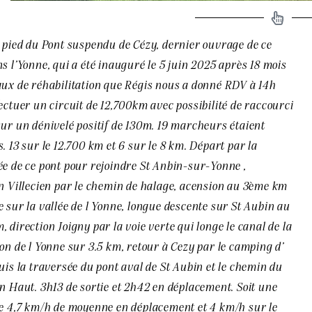
u pied du
Pont suspendu de Cézy, dernier ouvrage de ce
s l’Yonne, qui a été inauguré le 5 juin 2025 après 18 mois
aux de réhabilitation
que Régis nous a donné RDV à 14h
ectuer un circuit de 12,700km avec possibilité de raccourci
sur un dénivelé positif de 130m. 19 marcheurs étaient
. 13 sur le 12.700 km et 6 sur le 8 km. Départ par la
ée de ce pont pour rejoindre St Anbin-sur-Yonne ,
on Villecien par le chemin de halage, acension au 3ème km
 sur la vallée de l Yonne, longue descente sur St Aubin au
 direction Joigny par la voie verte qui longe le canal de la
on de l Yonne sur 3.5 km, retour à Cezy par le camping d’
uis la traversée du pont aval de St Aubin et le chemin du
n Haut. 3h13 de sortie et 2h42 en déplacement. Soit une
de 4,7 km/h de moyenne en déplacement et 4 km/h sur le