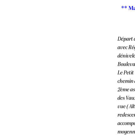
** Ma
Départ 
avec Ré
dénivelé
Bouleva
Le Petit
chemin d
2ème as
des Vaux
vue ( Al
redesce
accompa
moyenne