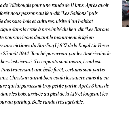
e de Villebougis pour une rando de 11 kms. Après avoir
 forêt nous passons au lieu-dit “Les Sablons” puis
e des sous-bois et cultures, visite d’un habitat
tique dans la craie à proximité du lieu-dit “Les Barons
ite nous arrivons devant le monument érigé en
s aux victimes du Starling Lj 827 de la Royal Air Force
e 25 août 1944. Touché par erreur par les Américains le
er s’est écrasé, 5 occupants sont morts, 1 seul est
 Puis traversant une belle forêt, certains sont partis
 kms. Christian aurait bien voulu les suivre mais il a vu
re qui lui paraissait trop petite partir. Après 3 kms de
dans les bois, arrivée au pied de la A19 et longeant les
tour au parking. Belle rando très agréable.