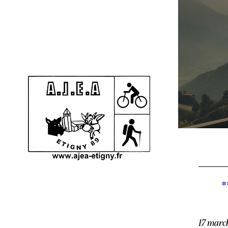
*
17 marc