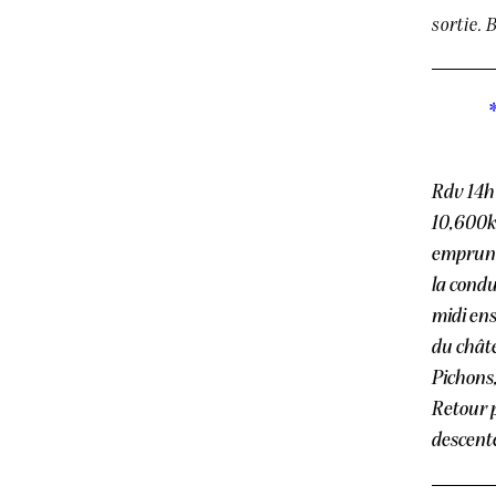
sortie. 
Rdv 14h
10,600km
emprunte
la condu
midi ens
du châte
Pichons,
Retour p
descent