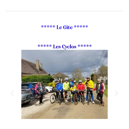
***** Le Gîte *****
***** Les Cyclos *****