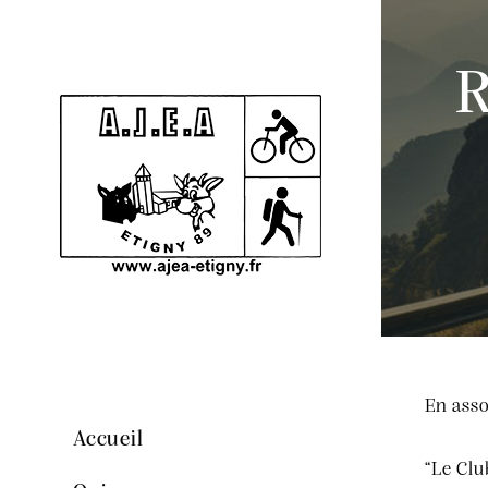
R
En asso
Accueil
“Le Clu