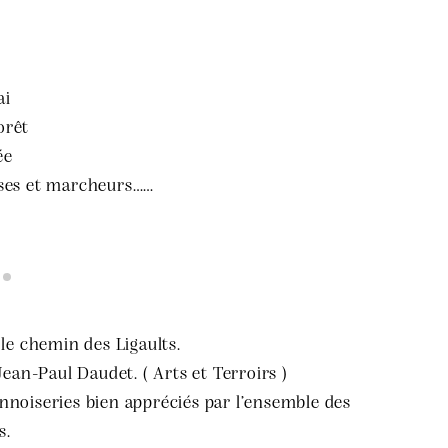
ai
orêt
ée
uses et marcheurs……
le chemin des Ligaults.
ean-Paul Daudet. ( Arts et Terroirs )
nnoiseries bien appréciés par l’ensemble des
s.