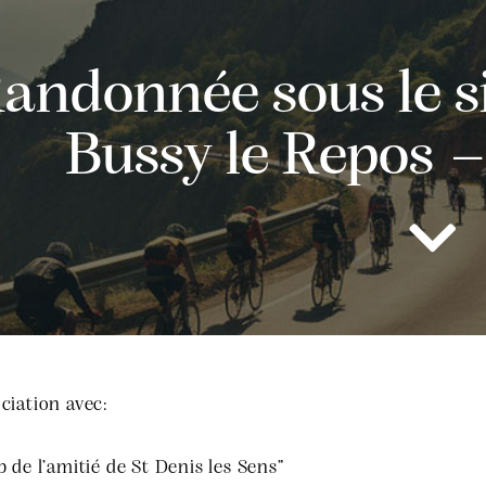
andonnée sous le si
Bussy le Repos –
ciation avec:
b de l’amitié de St Denis les Sens”