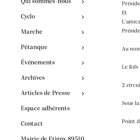
Qui sommes-nous
Présid
Et
Cyclo
L’amica
Présid
Marche
Pétanque
Au nomb
Événements
Le Rdv 
Archives
2 circu
Articles de Presse
Sous la
Espace adhérents
Point 
Contact
Mairie de Etigny 89510