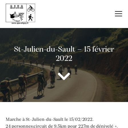
St-Julien-du-Sault – 15 février
2022
Marche à St-Julien-du-Sault le 15/02/2022.
24 personnes;circuit de 9,5km pour 227m de dénivelé +.