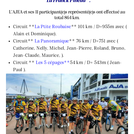
” La Franck Pineau ” .
L’AJEA et ses 11 participant(e)s représenté(e)s ont effectué au
total 864 km.
Circuit **
La Ptite Roubaise
** 101 km / D+955m avec (
Alain et Dominique).
Circuit**
La Panoramique
** 76 km / D+751 avec (
Catherine, Nelly, Michel, Jean-Pierre, Roland, Bruno,
Jean-Claude, Maurice, ).
Circuit **
Les 5 cépages**
54 km / D+ 543m ( Jean-
Paul ).